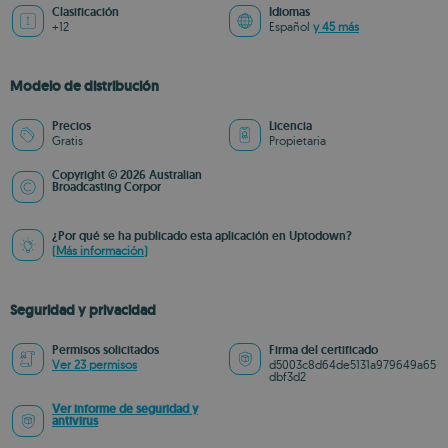
Clasificación
Idiomas
+12
Español
y 45 más
Modelo de distribución
Precios
Licencia
Gratis
Propietaria
Copyright © 2026 Australian
Broadcasting Corpor
¿Por qué se ha publicado esta aplicación en Uptodown?
(Más información)
Seguridad y privacidad
Permisos solicitados
Firma del certificado
Ver 23 permisos
d5003c8d64de5131a979649a65
dbf3d2
Ver informe de seguridad y
antivirus