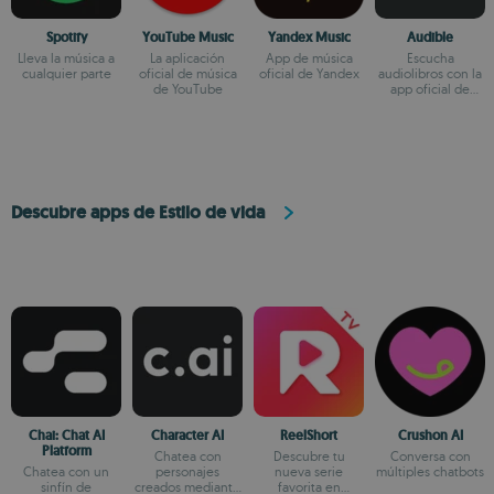
Spotify
YouTube Music
Yandex Music
Audible
Lleva la música a
La aplicación
App de música
Escucha
cualquier parte
oficial de música
oficial de Yandex
audiolibros con la
de YouTube
app oficial de
Audible
Descubre apps de Estilo de vida
Chai: Chat AI
Character AI
ReelShort
Crushon AI
Platform
Chatea con
Descubre tu
Conversa con
Chatea con un
personajes
nueva serie
múltiples chatbots
sinfín de
creados mediante
favorita en