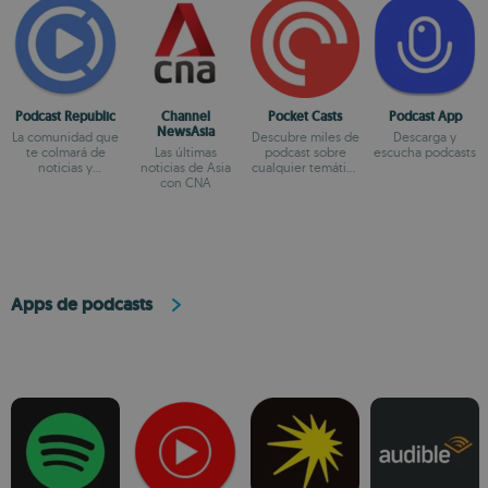
Podcast Republic
Channel
Pocket Casts
Podcast App
NewsAsia
La comunidad que
Descubre miles de
Descarga y
te colmará de
Las últimas
podcast sobre
escucha podcasts
noticias y
noticias de Asia
cualquier temática
reportajes
con CNA
que te interese
Apps de podcasts