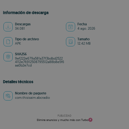
Información de descarga
Descargas
Fecha
34.081
4 ago. 2026
Tipo de archivo
Tamaño
APK
12.42 MB
SHA256
9ef222e679a581a37f3bdbd2522
4112e76912508795512a88b8e5f6
aa0b2e7cd
Detalles técnicos
Nombre de paquete
com.thisisaim.abcradio
PUBLICIDAD
Elimina anuncios y mucho más con Turbo