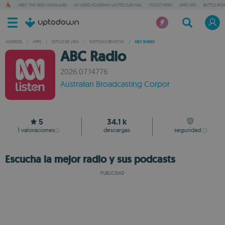
ARES: THE IRON VANGUARD
MY HERO ACADEMIA UNITED SURVIVAL
TICKET HERO
APPS VPN
BATTLE ROY
ANDROID
/
APPS
/
ESTILO DE VIDA
/
NOTICIAS/REVISTAS
/
ABC RADIO
ABC Radio
2026.07.14776
Australian Broadcasting Corpor
5
34.1 k
1
valoraciones
descargas
seguridad
Escucha la mejor radio y sus podcasts
PUBLICIDAD